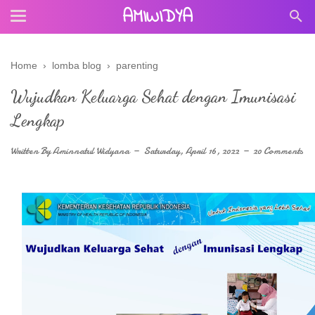
AMIWIDYA
Home
›
lomba blog
›
parenting
Wujudkan Keluarga Sehat dengan Imunisasi
Lengkap
Written By
Aminnatul Widyana
Saturday, April 16, 2022
20 Comments