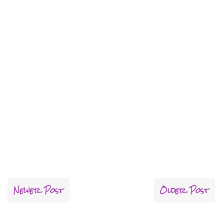
Newer Post
Older Post