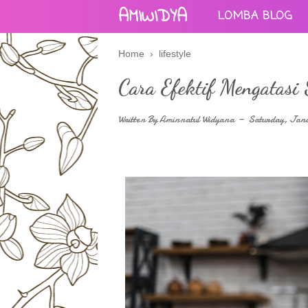
AMIWIDYA
LOMBA BLOG
Home
›
lifestyle
Cara Efektif Mengatasi
Written By
Aminnatul Widyana
Saturday, Janu