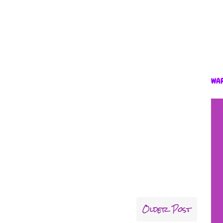
WA
Older Post