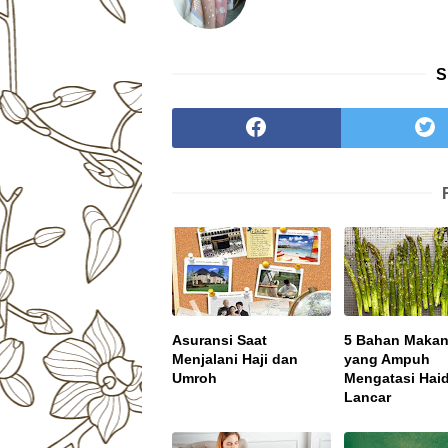
S
Asuransi Saat
5 Bahan Maka
Menjalani Haji dan
yang Ampuh
Umroh
Mengatasi Haid
Lancar