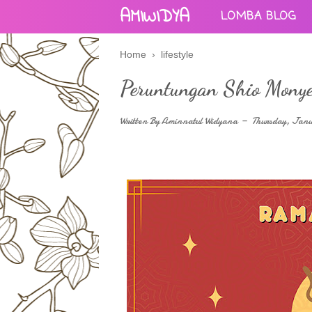
AMIWIDYA
LOMBA BLOG
Home
›
lifestyle
Peruntungan Shio Mony
Written By
Aminnatul Widyana
Thursday, Janu