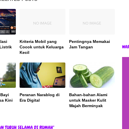
lasi
Kriteria Mobil yang
Pentingnya Memakai
WA
istrik
Cocok untuk Keluarga
Jam Tangan
Kecil
 Bayi
Peranan Narablog di
Bahan-bahan Alami
a Kini
Era Digital
untuk Masker Kulit
Wajah Berminyak
AN TUBUH SELAMA DI RUMAH"