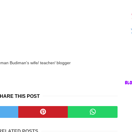
an Budiman's wife/ teacher/ blogger
BL
HARE THIS POST
RELATED POSTS