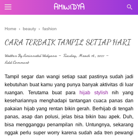
AMIWIDYA
Home
›
beauty
›
fashion
CARA TERBAIK TAMPIL SETIAP HARI
Written By
Aminnatul Widyana
Tuesday, March 16, 2021
Add Comment
Tampil segar dan wangi setiap saat pastinya sudah jadi
kebutuhan buat kamu yang punya banyak aktivitas di luar
ruangan. Terutama buat para
hijab stylish
nih yang
kesehariannya menghadapi tantangan cuaca panas dan
pakaian hijab yang rentan bikin gerah. Berhijab di tengah
panas, asap dan polusi, jelas bisa bikin bau apek. Duh,
bisa mengganggu penampilan nih. Untungnya, sekarang
nggak perlu super worry karena sudah ada tren pewangi