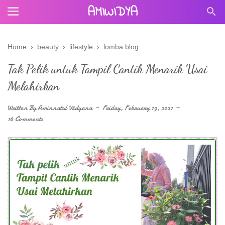
AMIWIDYA
Home
›
beauty
›
lifestyle
›
lomba blog
Tak Pelik untuk Tampil Cantik Menarik Usai
Melahirkan
Written By
Aminnatul Widyana
Friday, February 19, 2021
16 Comments