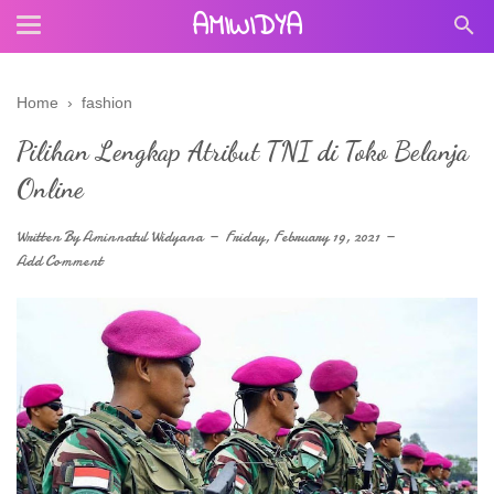
AMIWIDYA
Home
›
fashion
Pilihan Lengkap Atribut TNI di Toko Belanja
Online
Written By
Aminnatul Widyana
Friday, February 19, 2021
Add Comment