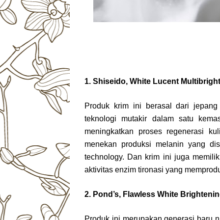
1. Shiseido, White Lucent Multibrig
Produk krim ini berasal dari jepan
teknologi mutakir dalam satu kemas
meningkatkan proses regenerasi ku
menekan produksi melanin yang di
technology. Dan krim ini juga memi
aktivitas enzim tironasi yang memprod
2. Pond’s, Flawless White Brighteni
Produk ini merupakan generasi baru 