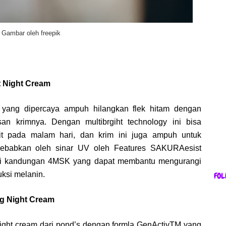
Gambar oleh freepik
ht Night Cream
g yang dipercaya ampuh hilangkan flek hitam dengan
an krimnya. Dengan multibrgiht technology ini bisa
lit pada malam hari, dan krim ini juga ampuh untuk
sebabkan oleh sinar UV oleh Features SAKURAesist
liki kandungan 4MSK yang dapat membantu mengurangi
uksi melanin.
FOL
ng Night Cream
night cream dari pond’s dengan formla GenActivTM yang