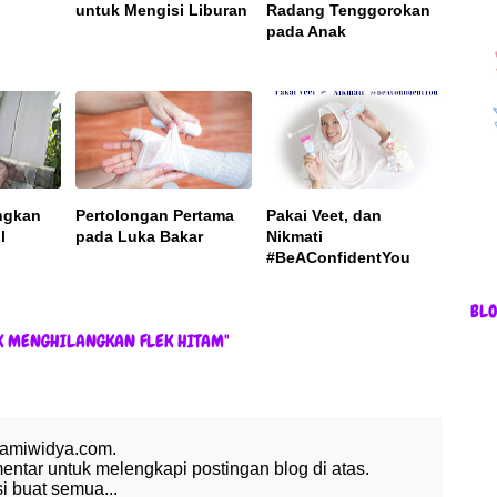
untuk Mengisi Liburan
Radang Tenggorokan
pada Anak
ngkan
Pertolongan Pertama
Pakai Veet, dan
l
pada Luka Bakar
Nikmati
#BeAConfidentYou
BL
K MENGHILANGKAN FLEK HITAM"
 amiwidya.com.
tar untuk melengkapi postingan blog di atas.
 buat semua...