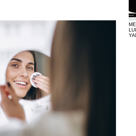
ME
LU
YA