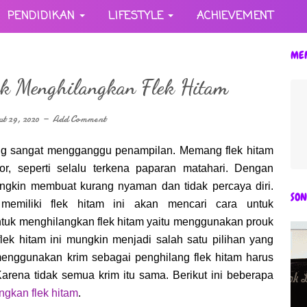
PENDIDIKAN
LIFESTYLE
ACHIEVEMENT
ME
k Menghilangkan Flek Hitam
t 29, 2020
Add Comment
ng sangat mengganggu penampilan. Memang flek hitam
or, seperti selalu terkena paparan matahari. Dengan
ngkin membuat kurang nyaman dan tidak percaya diri.
SON
miliki flek hitam ini akan mencari cara untuk
ntuk menghilangkan flek hitam yaitu menggunakan prouk
lek hitam ini mungkin menjadi salah satu pilihan yang
n menggunakan krim sebagai penghilang flek hitam harus
Karena tidak semua krim itu sama. Berikut ini beberapa
ngkan flek hitam
.