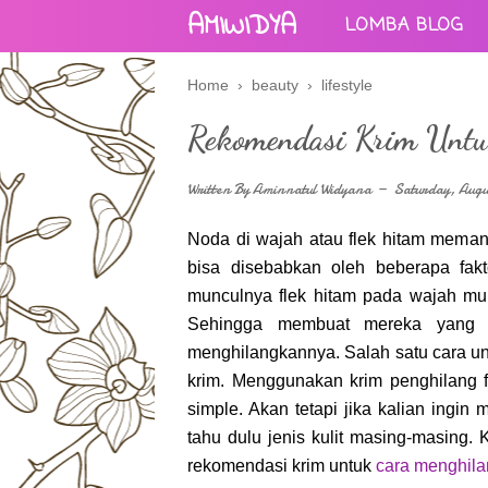
AMIWIDYA
LOMBA BLOG
Home
›
beauty
›
lifestyle
Rekomendasi Krim Untu
Written By
Aminnatul Widyana
Saturday, Augus
Noda di wajah atau flek hitam mema
bisa disebabkan oleh beberapa fakt
munculnya flek hitam pada wajah mu
Sehingga membuat mereka yang me
menghilangkannya. Salah satu cara u
krim. Menggunakan krim penghilang f
simple. Akan tetapi jika kalian ingi
tahu dulu jenis kulit masing-masing. 
rekomendasi krim untuk
cara menghila