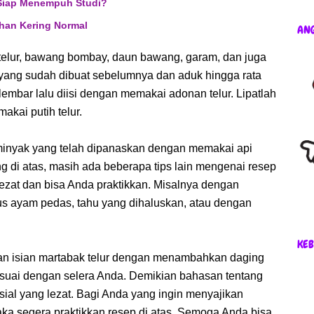
, Siap Menempuh Studi?
ihan Kering Normal
AN
telur, bawang bombay, daun bawang, garam, dan juga
yang sudah dibuat sebelumnya dan aduk hingga rata
elembar lalu diisi dengan memakai adonan telur. Lipatlah
akai putih telur.
 minyak yang telah dipanaskan dengan memakai api
g di atas, masih ada beberapa tips lain mengenai resep
lezat dan bisa Anda praktikkan. Misalnya dengan
s ayam pedas, tahu yang dihaluskan, atau dengan
KEB
ikan isian martabak telur dengan menambahkan daging
 sesuai dengan selera Anda. Demikian bahasan tentang
sial yang lezat. Bagi Anda yang ingin menyajikan
maka segera praktikkan resep di atas. Semoga Anda bisa