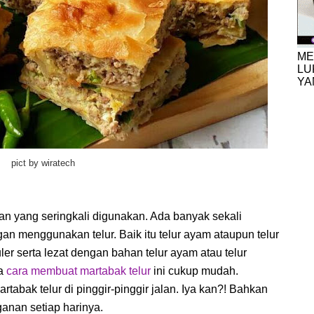
ME
LU
YA
pict by wiratech
an yang seringkali digunakan. Ada banyak sekali
an menggunakan telur. Baik itu telur ayam ataupun telur
er serta lezat dengan bahan telur ayam atau telur
ya
cara membuat martabak telur
ini cukup mudah.
tabak telur di pinggir-pinggir jalan. Iya kan?! Bahkan
anan setiap harinya.