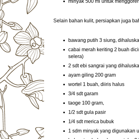
minyak 500 ml untuk menggore
Selain bahan kulit, persiapkan juga ba
bawang putih 3 siung, dihalusk
cabai merah keriting 2 buah dic
selera)
2 sdt ebi sangrai yang dihalusk
ayam giling 200 gram
wortel 1 buah, diiris halus
3/4 sdt garam
taoge 100 gram,
1/2 sdt gula pasir
1/4 sdt merica bubuk
1 sdm minyak yang digunakan 