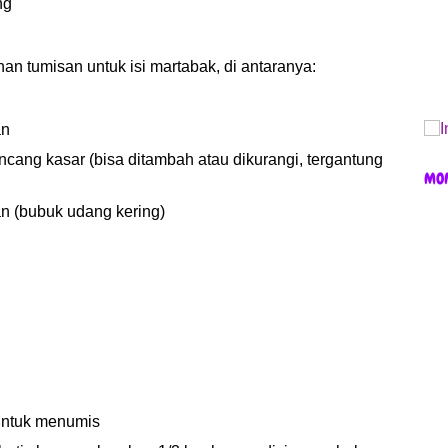
ng
han tumisan untuk isi martabak, di antaranya:
an
incang kasar (bisa ditambah atau dikurangi, tergantung
MO
an (bubuk udang kering)
untuk menumis