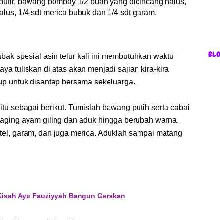
butir, bawang bombay 1/2 buah yang dicincang halus,
alus, 1/4 sdt merica bubuk dan 1/4 sdt garam.
BL
ak spesial asin telur kali ini membutuhkan waktu
ya tuliskan di atas akan menjadi sajian kira-kira
p untuk disantap bersama sekeluarga.
u sebagai berikut. Tumislah bawang putih serta cabai
aging ayam giling dan aduk hingga berubah warna.
tel, garam, dan juga merica. Aduklah sampai matang
Kisah Ayu Fauziyyah Bangun Gerakan