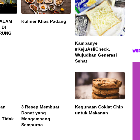
DALAM
Kuliner Khas Padang
 DI
ARUNG
Kampanye
#KejuAsliCheck,
WA
Wujudkan Generasi
Sehat
nan
Kegunaan Coklat Chip
untuk Makanan
 Tidak
3 Resep Membuat
Donat yang