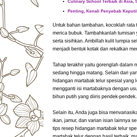
Culinary School Terbaik di Asia
Penting, Kenali Penyebab Keput
Untuk bahan tambahan, kocoklah rata 
merica bubuk. Tambahkanlah tumisan 
serta sisihkan. Ambillah kulit lumpia s
menjadi bentuk kotak dan rekatkan mem
Tahap terakhir yaitu gorenglah dalam
sedang hingga matang. Selain dari yan
hidangan martabak telur spesial yang 
mengganti isi martabaknya dengan usu
bihun putih yang diiris pendek-pendek.
Selain itu, Anda juga bisa menvarias
ikan, jamur, dan varian isian lainnya
tips resep hidangan martabak telur spe
martabak telur dengan hasil terbaik, 