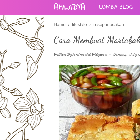
AMIWIDYA
LOMBA BLOG
Home
›
lifestyle
›
resep masakan
Cara Membuat Martabak
Written By
Aminnatul Widyana
Sunday, July 1