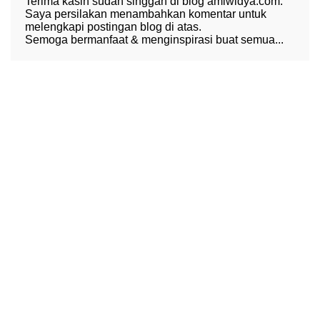
Terima kasih sudah singgah di blog amiwidya.com.
Saya persilakan menambahkan komentar untuk
melengkapi postingan blog di atas.
Semoga bermanfaat & menginspirasi buat semua...