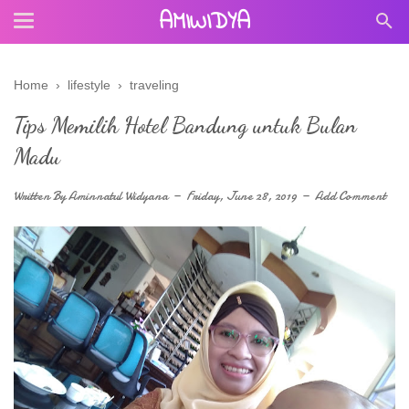
AMIWIDYA
Home
›
lifestyle
›
traveling
Tips Memilih Hotel Bandung untuk Bulan
Madu
Written By
Aminnatul Widyana
Friday, June 28, 2019
Add Comment