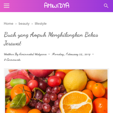
AMIWIDYA
Home
›
beauty
›
lifestyle
Buah yang Ampuh Menghilangkan Bekas
Jerawat
Written By
Aminnatul Widyana
Monday, February 25, 2019
8 Comments