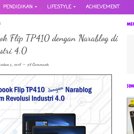
PENDIDIKAN
LIFESTYLE
ACHIEVEMENT
i
ME
ok Flip TP410 dengan Narablog di
stri 4.0
mber 3, 2018
58 Comments
SON