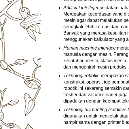
Artificial intelligence
dalam bahas
Merupakan kecerdasan yang dic
mesin agar dapat melakukan pek
seringkali lebih cerdas dari ma
Banyak yang merasa kesulitan 
menggunakan kalkulator yang ad
Human machine interface
merup
manusia dengan mesin. Perangk
kesalahan mesin, status mesin
dan mengontrol mesin produksi.
Teknologi robotik
, merupakan s
konstruksi, operasi, ide pembua
robotik ini sekarang semakin c
fresher dan vacum cleaner juga
dipadukan dengan keempat tekn
Teknologi 3D printing (Additive
digunakan untuk mencetak atau 
hampir sama dengan printer bia