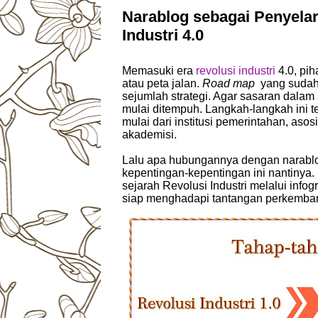
Narablog sebagai Penyela
Industri 4.0
Memasuki era
revolusi industri
4.0, pih
atau peta jalan.
Road map
yang sudah
sejumlah strategi. Agar sasaran dalam s
mulai ditempuh. Langkah-langkah ini 
mulai dari institusi pemerintahan, aso
akademisi.
Lalu apa hubungannya dengan narablo
kepentingan-kepentingan ini nantinya.
sejarah Revolusi Industri melalui infog
siap menghadapi tantangan perkemba