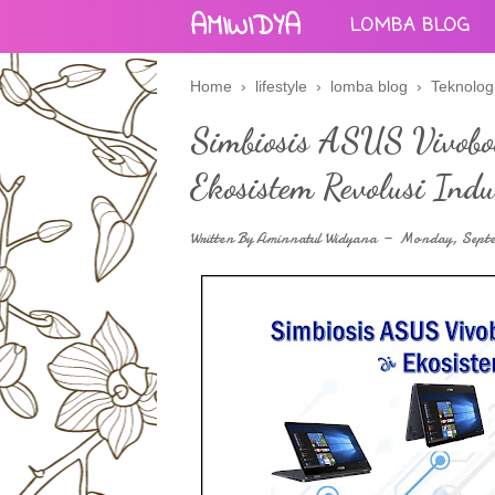
AMIWIDYA
LOMBA BLOG
Home
›
lifestyle
›
lomba blog
›
Teknolog
Simbiosis ASUS Vivobo
Ekosistem Revolusi Indu
Written By
Aminnatul Widyana
Monday, Septe