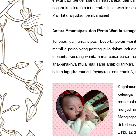
efektif bagi pengembangan masyarakat dan ba
negara kita tercinta ini memfasilitasi wanita
Mari kita lanjutkan pembahasan!
Antara Emansipasi dan Peran Wanita sebaga
Terlepas dari emansipasi beserta peran wan
memiliki peran yang penting pula dalam keluarg
menuntut seorang wanita harus benar-benar me
anak-anaknya mulai dari sang anak dilahirkan.
belum lagi jika muncul “nyinyiran” dari emak 
Kegalauan
keluarga
menerusk
menjadi i
Mengingat
di Indones
1 No. 12 d