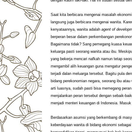
dengan kaum laki-laki. Hal ini sudah sesuai 
Saat kita berbicara mengenai masalah ekonomi
langsung juga berbicara mengenai wanita. Kar
kenyataannya, wanita adalah
agent of develop
berperan besar dalam perkembangan perekono
Bagaimana tidak? Sang pemegang kuasa keuan
keluarga pasti seorang wanita atau ibu. Meskip
yang bekerja mencari nafkah namun tetap seor
mengambil alih keuangan guna mengatur penge
terjadi dalan meluarga tersebut. Bagitu pula de
bidang perekonomian negara, seorang ibu atau
arti luasnya, sudah pasti bisa memegang peran
menjalankan peran tersebut dengan sebaik-baik
menjadi menteri keuangan di Indonesia. Masuk
Berdasarkan asumsi yang berkembang di masyar
keberdayaan wanita di bidang ekonomi sebagai 