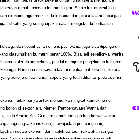
ilikan, dan bebas untuk bekerja di luar rumah serta mempunyai
ejahteraan rumah tangga telah meningkat. Selain itu, muncul juga
AN
ecara ekonomi, agar memiliki kekuasaan dan posisi dalam hubungan
juga indikator yang sering dipakai dalam mengukur keberhasilan
eluarga dan keberhasilan emansipasi wanita juga bisa dipengaruhi
or yang diasumsikan itu murni benar 100%. Bisa jadi sebaliknya, wanita
ggi namun ulet dalam bekerja, pandai mengatur pengeluaran keluarga,
 keluarga. Namun di sini saya tidak membahas hal tersebut, karena
ang bekerja di luar rumah seperti yang telah dibahas pada asumsi
g ekonomi tidak hanya untuk menurunkan tingkat kemiskinan di
KEB
yang kokoh di sektor lain. Menteri Pemberdayaan Wanita dan
II), Linda Amalia Sari Gumelar pernah mengatakan bahwa wanita
 mengurangi angka kemiskinan, mewujudkan pembangunan,
ayakan secara ekonomi dan intelektualitas, maka akan sangat