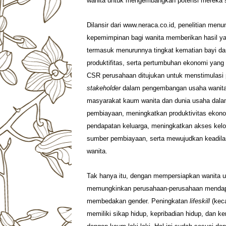
wanita untuk mengembangkan potensi mereka 
Dilansir dari www.neraca.co.id, penelitian men
kepemimpinan bagi wanita memberikan hasil ya
termasuk menurunnya tingkat kematian bayi da
produktifitas, serta pertumbuhan ekonomi yang
CSR perusahaan ditujukan untuk menstimulasi
stakeholder
dalam pengembangan usaha wanita 
masyarakat kaum wanita dan dunia usaha dala
pembiayaan, meningkatkan produktivitas ekono
pendapatan keluarga, meningkatkan akses kelom
sumber pembiayaan, serta mewujudkan keadilan
wanita.
Tak hanya itu, dengan mempersiapkan wanita un
memungkinkan perusahaan-perusahaan mendapat
membedakan gender. Peningkatan
lifeskill
(keca
memiliki sikap hidup, kepribadian hidup, dan 