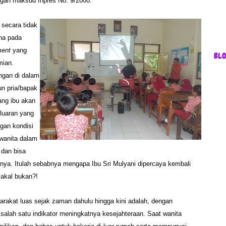
dengan maksud
Inpres No. 9/2000.
 secara tidak
ena pada
ment
yang
BL
mian.
gan di dalam
un pria/bapak
ang ibu akan
luaran yang
ngan kondisi
 wanita dalam
 dan bisa
nya. Itulah sebabnya mengapa Ibu Sri Mulyani dipercaya kembali
 akal bukan?!
akat luas sejak zaman dahulu hingga kini adalah, dengan
salah satu indikator meningkatnya kesejahteraan. Saat wanita