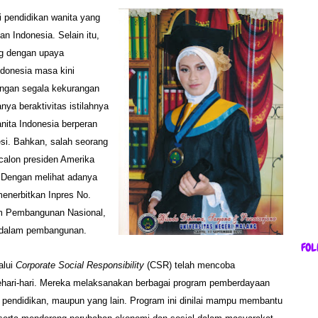
ri pendidikan wanita yang
 Indonesia. Selain itu,
ng dengan upaya
ndonesia masa kini
engan segala kekurangan
nya beraktivitas istilahnya
anita Indonesia berperan
esi. Bahkan, salah seorang
calon presiden Amerika
a. Dengan melihat adanya
menerbitkan Inpres No.
m Pembangunan Nasional,
 dalam pembangunan.
FOL
alui
Corporate Social Responsibility
(CSR) telah mencoba
ehari-hari. Mereka melaksanakan berbagai program pemberdayaan
 pendidikan, maupun yang lain. Program ini dinilai mampu membantu