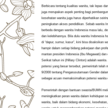
Berbicara tentang kualitas wanita, tak lepas da
juga merupakan aspek penting bagi pembangunan
kesehatan wanita juga harus diperhatikan seiri
peningkatan akses pendidikan. Sebab wanita I
berbeda dengan wanita Indonesia masa lalu, d
dan kelebihannya. Bila dulu wanita Indonesia ha
di “dapur, sumur, kasur”, kini bisa disaksikan w
hampir dalam setiap bidang pekerjaan dan prof
mantan presiden Indonesia (Ibu Megawati) dan 
Serikat tahun ini (Hillary Clinton) adalah wanit
potensi yang besar tersebut, pemerintah telah 
9/2000 tentang Pengarusutamaan Gender dala
sebagai acuan memaksimalkan potensi wanita
Pemerintah dengan bantuan swasta/BUMN mel
meningkatkan peran wanita dalam kehidupan s
wanita, baik dalam bidang ekonomi, kesehatan,