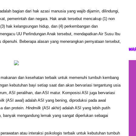
dalah bagian dari hak azasi manusia yang wajib dijamin, dilindungi,
akat, pemerintah dan negara. Hak anak tersebut mencakup (1) non
k, (3) hak kelangsungan hidup, dan (4) perkembangan dan
mengacu UU Perlindungan Anak tersebut, mendapatkan Air Susu Ibu
s dipenuhi. Beberapa alasan yang menerangkan pernyataan tersebut,
WA
s makanan dan kesehatan terbaik untuk memenuhi tumbuh kembang
ngan kebutuhan bayi setiap saat dan akan bervariasi tergantung usia
rum, ASI peralihan, dan ASI matur. Komposisi ASI juga bervariasi
ilk
(ASI awal) adalah ASI yang bening, diproduksi pada awal
a dan protein.
Hindmilk
(ASI akhir) adalah ASI yang lebih putih
an, banyak mengandung lemak yang sangat diperlukan sebagai
perawatan atau interaksi psikologis terbaik untuk kebutuhan tumbuh