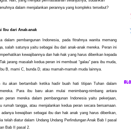
ngsa. Nah, yang menjadi permasalahan selanjutnya, sudahkah
 sepenuhnya dalam menjalankan perannya yang kompleks tersebut?
i Ibu dari Anak-anak
ita dalam pembangunan Indonesia, pada fitrahnya wanita memang
a, salah satunya yaitu sebagai ibu dari anak-anak mereka. Peran ini
mperhatikan kewajibannya dan hak-hak yang harus diberikan kepada
 Tak jarang masalah kedua peran ini membuat “galau” para ibu muda,
A, ibu B, mami C, bunda D, atau mamah-mamah muda lainnya.
BL
 itu akan bertambah ketika hadir buah hati titipan Tuhan dalam
 mereka. Para ibu baru akan mulai menimbang-nimbang antara
an peran mereka dalam pembangunan Indonesia yaitu pekerjaan,
bu rumah tangga, atau menjalankan kedua peran secara bersamaan.
 adanya kewajiban sebagai ibu dan hak anak yang harus diberikan,
ia telah diatur dalam
Undang Undang Perlindungan Anak Bab I pasal
an Bab II pasal 2.