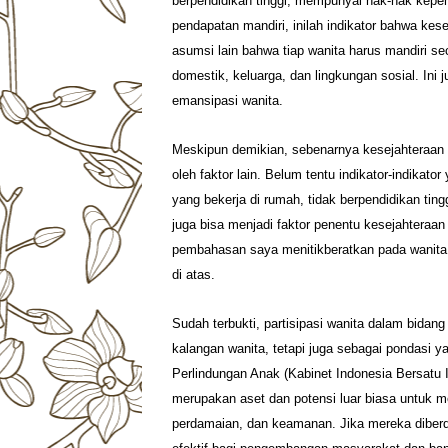
berpendidikan tinggi, mempunyai hak-hak kepem
pendapatan mandiri, inilah indikator bahwa kes
asumsi lain bahwa tiap wanita harus mandiri s
domestik, keluarga, dan lingkungan sosial. Ini 
emansipasi wanita.
Meskipun demikian, sebenarnya kesejahteraan k
oleh faktor lain. Belum tentu indikator-indikat
yang bekerja di rumah, tidak berpendidikan tin
juga bisa menjadi faktor penentu kesejahteraan
pembahasan saya menitikberatkan pada wanita y
di atas.
Sudah terbukti, partisipasi wanita dalam bidan
kalangan wanita, tetapi juga sebagai pondasi 
Perlindungan Anak (Kabinet Indonesia Bersatu 
merupakan aset dan potensi luar biasa untuk
perdamaian, dan keamanan. Jika mereka diberd