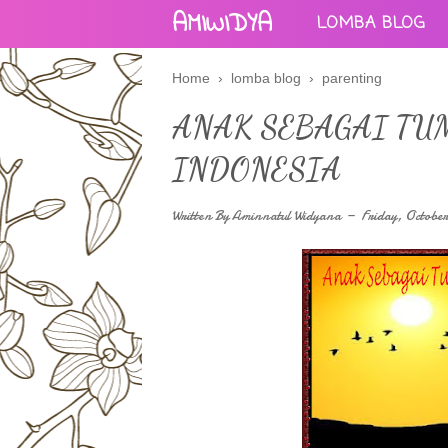
AMIWIDYA
LOMBA BLOG
Home
›
lomba blog
›
parenting
ANAK SEBAGAI TU
INDONESIA
Written By
Aminnatul Widyana
Friday, October