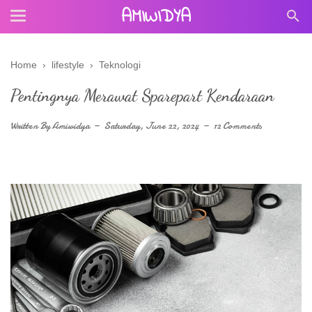
AMIWIDYA
Home
›
lifestyle
›
Teknologi
Pentingnya Merawat Sparepart Kendaraan
Written By
Amiwidya
Saturday, June 22, 2024
12 Comments