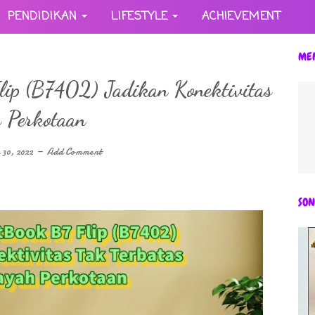
PENDIDIKAN
LIFESTYLE
ACHIEVEMENT
ME
ip (B7402) Jadikan Konektivitas
h Perkotaan
 30, 2022
Add Comment
SON