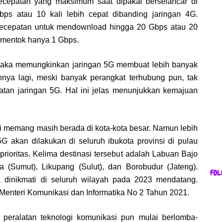
kecepatan yang maksimum saat dipakai berselancar di
bps atau 10 kali lebih cepat dibanding jaringan 4G.
 kecepatan untuk mendownload hingga 20 Gbps atau 20
g mentok hanya 1 Gbps.
maka memungkinkan jaringan 5G membuat lebih banyak
nnya lagi, meski banyak perangkat terhubung pun, tak
tan jaringan 5G. Hal ini jelas menunjukkan kemajuan
i memang masih berada di kota-kota besar. Namun lebih
G akan dilakukan di seluruh ibukota provinsi di pulau
prioritas. Kelima destinasi tersebut adalah Labuan Bajo
 (Sumut), Likupang (Sulut), dan Borobudur (Jateng).
FOL
 dinikmati di seluruh wilayah pada 2023 mendatang.
 Menteri Komunikasi dan Informatika No 2 Tahun 2021.
 peralatan teknologi komunikasi pun mulai berlomba-