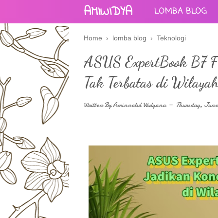
AMIWIDYA
LOMBA BLOG
Home
›
lomba blog
›
Teknologi
ASUS ExpertBook B7 Fl
Tak Terbatas di Wilaya
Written By
Aminnatul Widyana
Thursday, June