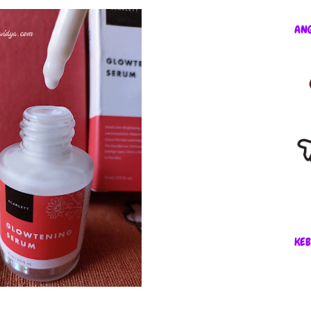
AN
KEB