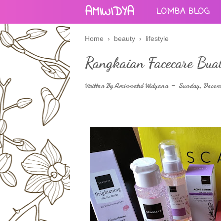
AMIWIDYA
LOMBA BLOG
Home
›
beauty
›
lifestyle
Rangkaian Facecare Bua
Written By
Aminnatul Widyana
Sunday, Decemb