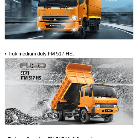
•
Truk medium duty FM 517 HS.