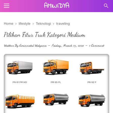
AMIWIDYA
Home
›
lifestyle
›
Teknologi
›
traveling
Pilihan Fitur Truk Kategori Medium
Written By
Aminnatul Widyana
Friday, March 13, 2020
1 Comment