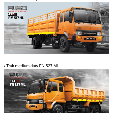
•
Truk medium duty FN 527 ML.