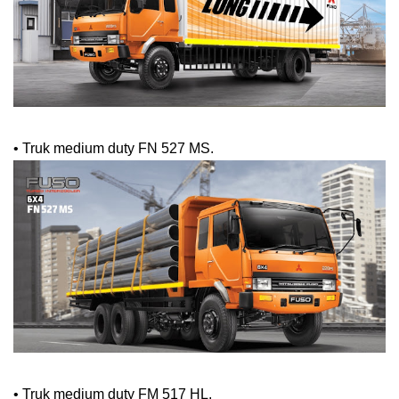
•
Truk medium duty FN 527 MS.
•
Truk medium duty FM 517 HL.