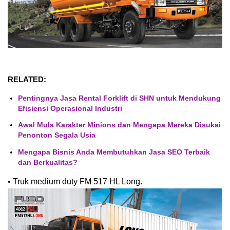
RELATED:
Pentingnya Jasa Rental Forklift di SHN untuk Mendukung
Efisiensi Operasional Industri
Awal Mula Karakter Minions dan Mengapa Mereka Disukai
Penonton Segala Usia
Mengapa Bisnis Anda Membutuhkan Jasa SEO Terbaik
dan Berkualitas?
•
Truk medium duty FM 517 HL Long.