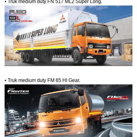
•
Truk medium duty FN 517 ML2 Super Long.
•
Truk medium duty FM 65 HI Gear.