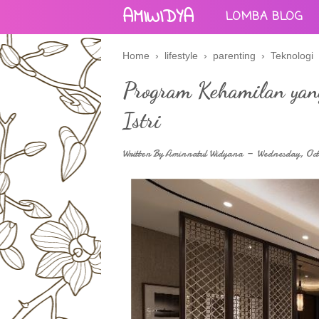
AMIWIDYA
LOMBA BLOG
Home
›
lifestyle
›
parenting
›
Teknologi
Program Kehamilan yan
Istri
Written By
Aminnatul Widyana
Wednesday, Oct