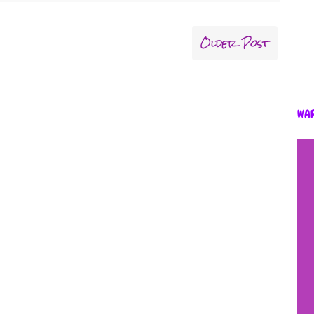
Older Post
WA