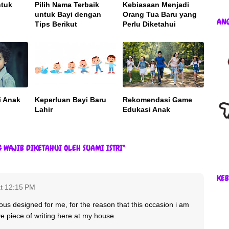
ntuk
Pilih Nama Terbaik
Kebiasaan Menjadi
untuk Bayi dengan
Orang Tua Baru yang
AN
Tips Berikut
Perlu Diketahui
i Anak
Keperluan Bayi Baru
Rekomendasi Game
Lahir
Edukasi Anak
 WAJIB DIKETAHUI OLEH SUAMI ISTRI"
KEB
at 12:15 PM
ious designed for me, for the reason that this occasion i am
ve piece of writing here at my house.