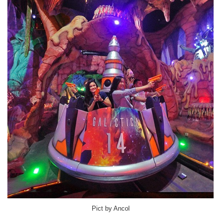
Pict by Ancol