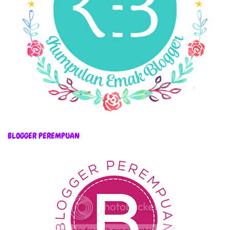
BLOGGER PEREMPUAN