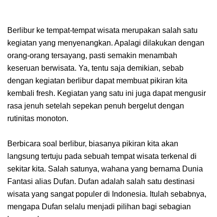
Berlibur ke tempat-tempat wisata merupakan salah satu
kegiatan yang menyenangkan. Apalagi dilakukan dengan
orang-orang tersayang, pasti semakin menambah
keseruan berwisata. Ya, tentu saja demikian, sebab
dengan kegiatan berlibur dapat membuat pikiran kita
kembali fresh. Kegiatan yang satu ini juga dapat mengusir
rasa jenuh setelah sepekan penuh bergelut dengan
rutinitas monoton.
Berbicara soal berlibur, biasanya pikiran kita akan
langsung tertuju pada sebuah tempat wisata terkenal di
sekitar kita. Salah satunya, wahana yang bernama Dunia
Fantasi alias Dufan. Dufan adalah salah satu destinasi
wisata yang sangat populer di Indonesia. Itulah sebabnya,
mengapa Dufan selalu menjadi pilihan bagi sebagian