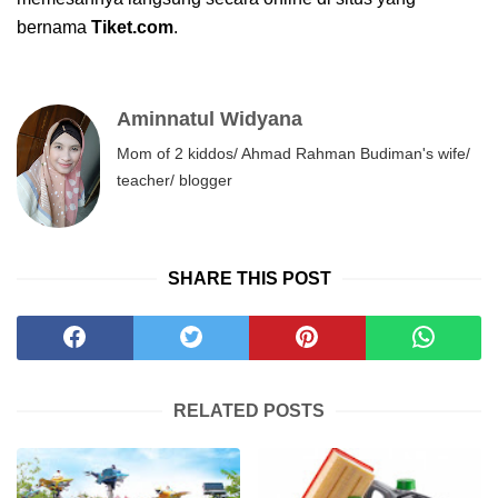
bernama
Tiket.com
.
Aminnatul Widyana
Mom of 2 kiddos/ Ahmad Rahman Budiman's wife/
teacher/ blogger
SHARE THIS POST
RELATED POSTS