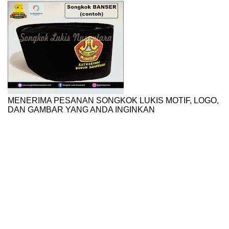
MENERIMA PESANAN SONGKOK LUKIS MOTIF, LOGO,
DAN GAMBAR YANG ANDA INGINKAN