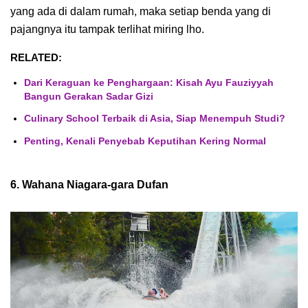
yang ada di dalam rumah, maka setiap benda yang di
pajangnya itu tampak terlihat miring lho.
RELATED:
Dari Keraguan ke Penghargaan: Kisah Ayu Fauziyyah
Bangun Gerakan Sadar Gizi
Culinary School Terbaik di Asia, Siap Menempuh Studi?
Penting, Kenali Penyebab Keputihan Kering Normal
6. Wahana Niagara-gara Dufan