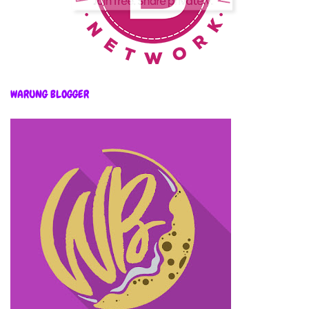
WARUNG BLOGGER