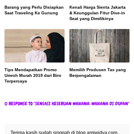
Barang yang Perlu Disiapkan
Kenali Harga Sienta Jakarta
Saat Traveling Ke Gunung
& Keunggulan Fitur Dive-in
Seat yang Dimilikinya
Tips Mendapatkan Promo
Memilih Produsen Tas yang
Umroh Murah 2019 dari Biro
Berpengalaman
Terpercaya
0 RESPONSE TO "SENSASI KESERUAN WAHANA-WAHANA DI DUFAN"
Terima kasih sudah singgah di blog amiwidya.com.