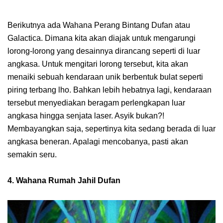
Berikutnya ada Wahana Perang Bintang Dufan atau
Galactica. Dimana kita akan diajak untuk mengarungi
lorong-lorong yang desainnya dirancang seperti di luar
angkasa. Untuk mengitari lorong tersebut, kita akan
menaiki sebuah kendaraan unik berbentuk bulat seperti
piring terbang lho. Bahkan lebih hebatnya lagi, kendaraan
tersebut menyediakan beragam perlengkapan luar
angkasa hingga senjata laser. Asyik bukan?!
Membayangkan saja, sepertinya kita sedang berada di luar
angkasa beneran. Apalagi mencobanya, pasti akan
semakin seru.
4. Wahana Rumah Jahil Dufan