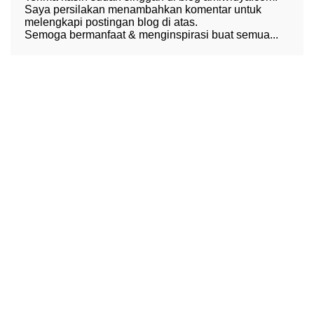
Saya persilakan menambahkan komentar untuk
melengkapi postingan blog di atas.
Semoga bermanfaat & menginspirasi buat semua...