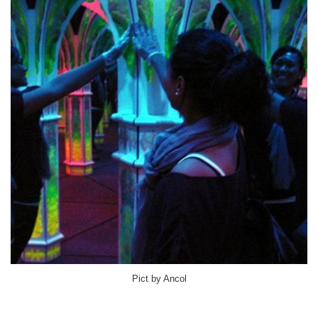
Pict by Ancol