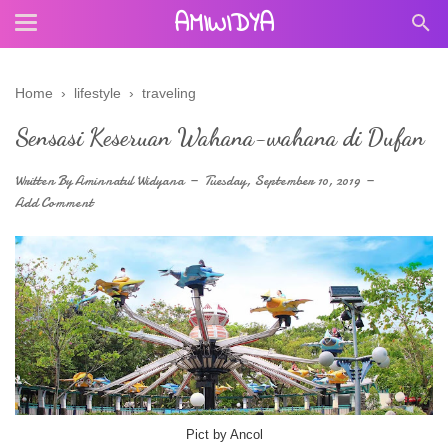
AMIWIDYA
Home
›
lifestyle
›
traveling
Sensasi Keseruan Wahana-wahana di Dufan
Written By
Aminnatul Widyana
Tuesday, September 10, 2019
Add Comment
Pict by Ancol