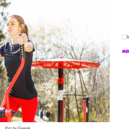
MO
Pict by Freepik