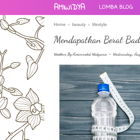
AMIWIDYA
LOMBA BLOG
Home
›
beauty
›
lifestyle
Mendapatkan Berat Bad
Written By
Aminnatul Widyana
Wednesday, Aug