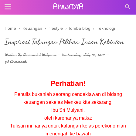
AMIWIDYA
Home
›
Keuangan
›
lifestyle
›
lomba blog
›
Teknologi
Inspirasi Tabungan Pilihan Insan Kekinian
Written By
Aminnatul Widyana
Wednesday, July 18, 2018
48 Comments
Perhatian!
Penulis bukanlah seorang cendekiawan di bidang
keuangan sekelas Menkeu kita sekarang,
Ibu Sri Mulyani,
oleh karenanya maka:
Tulisan ini hanya untuk kalangan kelas perekonomian
menengah ke bawah