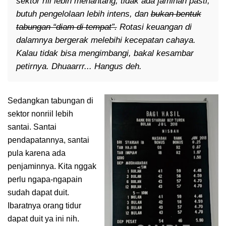
sektor riil lebih menantang, tidak ada jaminan pasti,
butuh pengelolaan lebih intens, dan
bukan bentuk
tabungan “diam di tempat”.
Rotasi keuangan di
dalamnya bergerak melebihi kecepatan cahaya.
Kalau tidak bisa mengimbangi, bakal kesambar
petirnya. Dhuaarrr... Hangus deh.
Sedangkan tabungan di
sektor nonriil lebih
santai. Santai
pendapatannya, santai
pula karena ada
penjaminnya. Kita nggak
perlu ngapa-ngapain
sudah dapat duit.
Ibaratnya orang tidur
dapat duit ya ini nih.