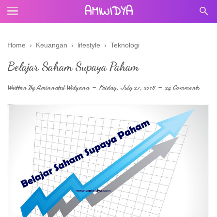
AMIWIDYA
Home
›
Keuangan
›
lifestyle
›
Teknologi
Belajar Saham Supaya Paham
Written By
Aminnatul Widyana
Friday, July 27, 2018
24 Comments