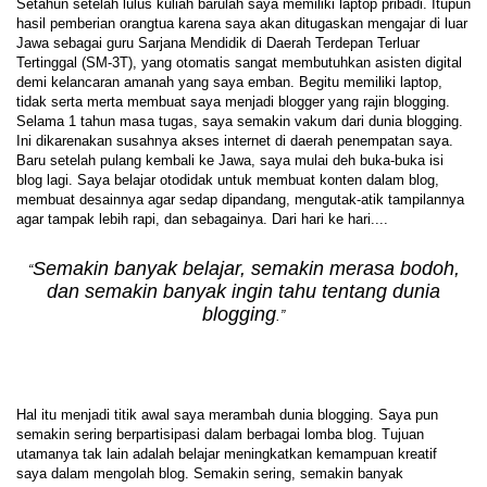
Setahun setelah lulus kuliah barulah saya memiliki laptop pribadi. Itupun
hasil pemberian orangtua karena saya akan ditugaskan mengajar di luar
Jawa sebagai guru Sarjana Mendidik di Daerah Terdepan Terluar
Tertinggal (SM-3T), yang otomatis sangat membutuhkan asisten digital
demi kelancaran amanah yang saya emban. Begitu memiliki laptop,
tidak serta merta membuat saya menjadi blogger yang rajin blogging.
Selama 1 tahun masa tugas, saya semakin vakum dari dunia blogging.
Ini dikarenakan susahnya akses internet di daerah penempatan saya.
Baru setelah pulang kembali ke Jawa, saya mulai deh buka-buka isi
blog lagi. Saya belajar otodidak untuk membuat konten dalam blog,
membuat desainnya agar sedap dipandang, mengutak-atik tampilannya
agar tampak lebih rapi, dan sebagainya. Dari hari ke hari....
Semakin banyak belajar, semakin merasa bodoh,
“
dan semakin banyak ingin tahu tentang dunia
blogging
.”
Hal itu menjadi titik awal saya merambah dunia blogging. Saya pun
semakin sering berpartisipasi dalam berbagai lomba blog. Tujuan
utamanya tak lain adalah belajar meningkatkan kemampuan kreatif
saya dalam mengolah blog. Semakin sering, semakin banyak