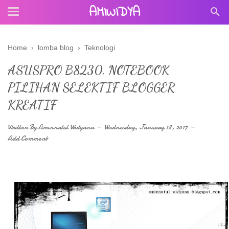
AMIWIDYA
Home
›
lomba blog
›
Teknologi
ASUSPRO B8230, NOTEBOOK
PILIHAN SELEKTIF BLOGGER
KREATIF
Written By
Aminnatul Widyana
Wednesday, January 18, 2017
Add Comment