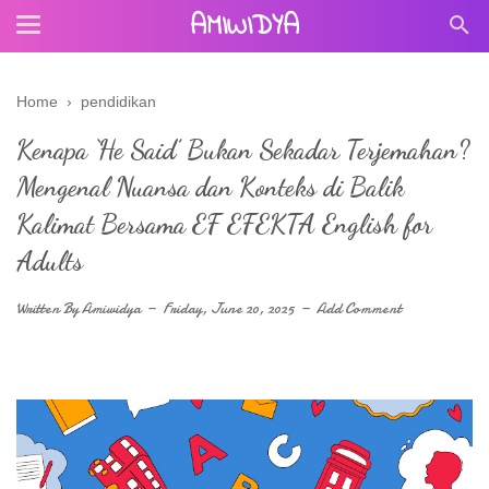
AMIWIDYA
Home
›
pendidikan
Kenapa ‘He Said’ Bukan Sekadar Terjemahan?
Mengenal Nuansa dan Konteks di Balik
Kalimat Bersama EF EFEKTA English for
Adults
Written By
Amiwidya
Friday, June 20, 2025
Add Comment