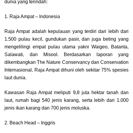
dunia yang terindah:
1. Raja Ampat – Indonesia
Raja Ampat adalah kepulauan yang terdiri dari lebih dari
1.500 pulau kecil, gundukan pasir, dan juga beting yang
mengelilingi empat pulau utama yakni Waigeo, Batanta,
Salawati, dan Misool. Berdasarkan laporan yang
dikembangkan The Nature Conservancy dan Conservation
Internasional, Raja Ampat dihuni oleh sekitar 75% spesies
laut dunia.
Kawasan Raja Ampat meliputi 9,8 juta hektar tanah dan
laut, rumah bagi 540 jenis karang, serta lebih dari 1.000
jenis ikan karang dan 700 jenis moluska.
2. Beach Head – Inggris