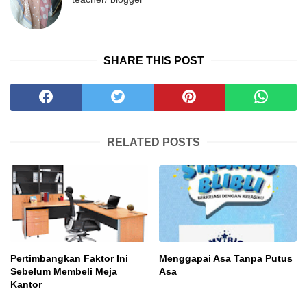
SHARE THIS POST
RELATED POSTS
Pertimbangkan Faktor Ini
Menggapai Asa Tanpa Putus
Sebelum Membeli Meja
Asa
Kantor