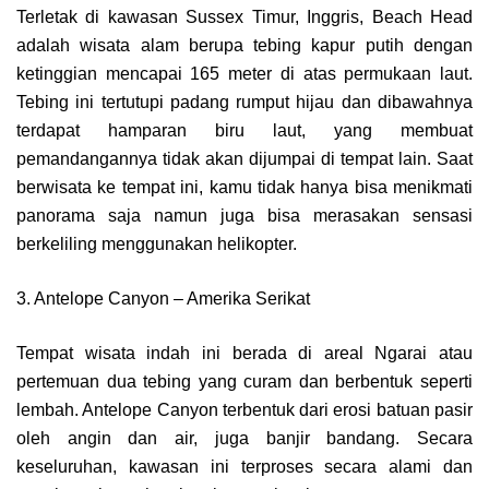
Terletak di kawasan Sussex Timur, Inggris, Beach Head
adalah wisata alam berupa tebing kapur putih dengan
ketinggian mencapai 165 meter di atas permukaan laut.
Tebing ini tertutupi padang rumput hijau dan dibawahnya
terdapat hamparan biru laut, yang membuat
pemandangannya tidak akan dijumpai di tempat lain. Saat
berwisata ke tempat ini, kamu tidak hanya bisa menikmati
panorama saja namun juga bisa merasakan sensasi
berkeliling menggunakan helikopter.
3. Antelope Canyon – Amerika Serikat
Tempat wisata indah ini berada di areal Ngarai atau
pertemuan dua tebing yang curam dan berbentuk seperti
lembah. Antelope Canyon terbentuk dari erosi batuan pasir
oleh angin dan air, juga banjir bandang. Secara
keseluruhan, kawasan ini terproses secara alami dan