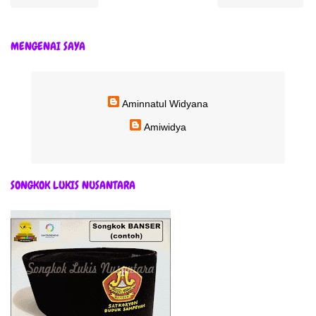
MENGENAI SAYA
Aminnatul Widyana
Amiwidya
SONGKOK LUKIS NUSANTARA