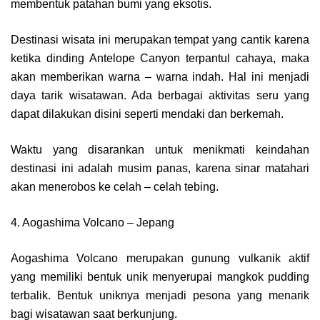
membentuk patahan bumi yang eksotis.
Destinasi wisata ini merupakan tempat yang cantik karena
ketika dinding Antelope Canyon terpantul cahaya, maka
akan memberikan warna – warna indah. Hal ini menjadi
daya tarik wisatawan. Ada berbagai aktivitas seru yang
dapat dilakukan disini seperti mendaki dan berkemah.
Waktu yang disarankan untuk menikmati keindahan
destinasi ini adalah musim panas, karena sinar matahari
akan menerobos ke celah – celah tebing.
4. Aogashima Volcano – Jepang
Aogashima Volcano merupakan gunung vulkanik aktif
yang memiliki bentuk unik menyerupai mangkok pudding
terbalik. Bentuk uniknya menjadi pesona yang menarik
bagi wisatawan saat berkunjung.