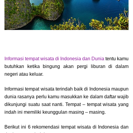
Informasi tempat wisata di Indonesia dan Dunia
tentu kamu
butuhkan ketika bingung akan pergi liburan di dalam
negeri atau keluar.
Informasi tempat wisata terindah baik di Indonesia maupun
dunia rasanya perlu kamu masukkan ke dalam daftar wajib
dikunjungi suatu saat nanti. Tempat – tempat wisata yang
indah ini memiliki keunggulan masing – masing.
Berikut ini 6 rekomendasi tempat wisata di Indonesia dan