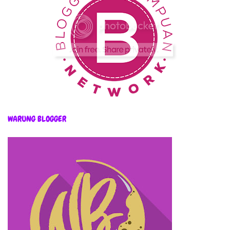
WARUNG BLOGGER