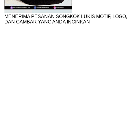
MENERIMA PESANAN SONGKOK LUKIS MOTIF, LOGO,
DAN GAMBAR YANG ANDA INGINKAN