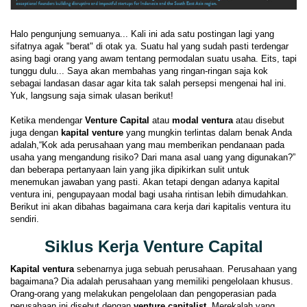
Halo pengunjung semuanya... Kali ini ada satu postingan lagi yang
sifatnya agak "berat" di otak ya. Suatu hal yang sudah pasti terdengar
asing bagi orang yang awam tentang permodalan suatu usaha. Eits, tapi
tunggu dulu... Saya akan membahas yang ringan-ringan saja kok
sebagai landasan dasar agar kita tak salah persepsi mengenai hal ini.
Yuk, langsung saja simak ulasan berikut!
Ketika mendengar
Venture Capital
atau
modal ventura
atau disebut
juga dengan
kapital venture
yang mungkin terlintas dalam benak Anda
adalah,“Kok ada perusahaan yang mau memberikan pendanaan pada
usaha yang mengandung risiko? Dari mana asal uang yang digunakan?”
dan beberapa pertanyaan lain yang jika dipikirkan sulit untuk
menemukan jawaban yang pasti. Akan tetapi dengan adanya kapital
ventura ini, pengupayaan modal bagi usaha rintisan lebih dimudahkan.
Berikut ini akan dibahas bagaimana cara kerja dari kapitalis ventura itu
sendiri.
Siklus Kerja Venture Capital
Kapital ventura
sebenarnya juga sebuah perusahaan. Perusahaan yang
bagaimana? Dia adalah perusahaan yang memiliki pengelolaan khusus.
Orang-orang yang melakukan pengelolaan dan pengoperasian pada
perusahaan ini disebut dengan
venture capitalist
. Merekalah yang