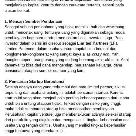
menjalankan kapital ventura dengan cara-cara tertentu, seperti pada
ulasan berikut:
1. Mencari Sumber Pendanaan
Sebagai sebuah perusahaan yang tidak memiliki hak dan wewenang
untuk mencetak uang, tentunya uang yang digunakan sebagai modal
pembiayaan bagi para startup merupakan hasil investasi juga. Para
investor dalam bisnis ini disebut sebagai
Limited Partners
(LP).
Limited Parteners dalam usaha venture capital bisa berasal dari
konglomerat-konglomerat yang sangat kaya alias
crazy rich
, Yah,
mungkin seperti orang-orang yang sedang booming akhir-akhir ini. Asal
dananya itu bisa dari dana mengendap, perusahaan keluarga, dana
pensiunan ataupun sumber-sumber yang lain.
2.
Pencarian Startup Berpotensi
Setelah adanya uang yang terkumpul dari para limited partner, siklus
terpenting dari usaha di bidang ini adalah pencarian startup. Karena
startup ini yang akan menjadi poin penting keberlangsungan dari usaha
untuk bisa untung ataupun tidak. Terkait dengan risiko yang tinggi,
maka tidak sembarang startup bisa mendapatkan pembiayaan.
Perusahaan kapital venture juga memberlakukan adanya seleksi startup
dari portofolio yang diajukan dan menganalisis tingkat keberhasilan dari
usaha yang tengah dirintis. Usaha yang memiliki tingkat keberhasilan
tinggi tentunya yang mereka pilih.