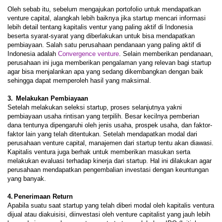
Oleh sebab itu, sebelum mengajukan portofolio untuk mendapatkan
venture capital, alangkah lebih baiknya jika startup mencari informasi
lebih detail tentang kapitalis ventur yang paling aktif di Indonesia
beserta syarat-syarat yang diberlakukan untuk bisa mendapatkan
pembiayaan. Salah satu perusahaan pendanaan yang paling aktif di
Indonesia adalah
Convergence venture
. Selain memberikan pendanaan,
perusahaan ini juga memberikan pengalaman yang relevan bagi startup
agar bisa menjalankan apa yang sedang dikembang
k
an dengan baik
sehingga dapat memperoleh hasil yang maksimal.
3.
Melakukan Pembiayaan
Setelah melakukan seleksi startup, proses selanjutnya yakni
pembiayaan usaha rintisan yang terpilih. Besar kecilnya pemberian
dana tentunya dipengaruhi oleh jenis usaha, prospek usaha, dan faktor-
faktor lain yang telah ditentukan. Setelah mendapatkan modal dari
perusahaan venture capital, manajemen dari startup tentu akan diawasi.
Kapitalis ventura juga berhak untuk memberikan masukan serta
melakukan evaluasi terhadap kinerja dari startup. Hal ini dilakukan agar
perusahaan mendapatkan pengembalian investasi dengan keuntungan
yang banyak.
4.
Penerimaan Return
Apabila suatu saat startup yang telah diberi modal oleh kapitalis ventura
dijual atau diakuisisi, diinvestasi oleh venture capitalist yang jauh lebih