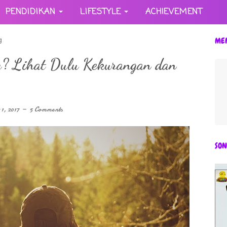
PENDIDIKAN
LIFESTYLE
ACHIEVEMENT
g
ME
g? Lihat Dulu Kekurangan dan
 1, 2017
5 Comments
SON