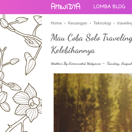
AMIWIDYA
LOMBA BLOG
Home
›
Keuangan
›
Teknologi
›
travelin
Mau Coba Solo Travelin
Kelebihannya
Written By
Aminnatul Widyana
Tuesday, August