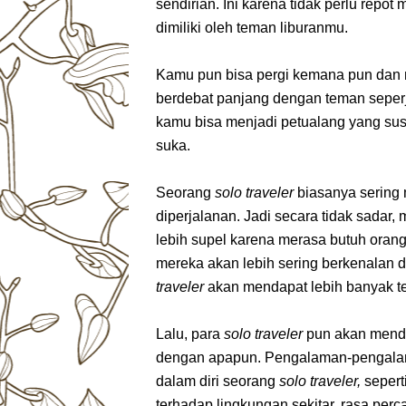
sendirian.
Ini karena tidak perlu repo
dimiliki oleh teman liburanmu.
Kamu pun bisa pergi kemana pun dan m
berdebat panjang dengan teman seper
kamu bisa menjadi petualang yang su
suka.
Seorang
solo traveler
biasanya sering 
diperjalanan. Jadi secara tidak sadar,
lebih supel karena merasa butuh orang
mereka akan lebih sering berkenalan 
traveler
akan mendapat lebih banyak te
Lalu, para
solo traveler
pun akan menda
dengan apapun. Pengalaman-pengalam
dalam diri seorang
solo traveler,
sepert
terhadap lingkungan sekitar, rasa perc