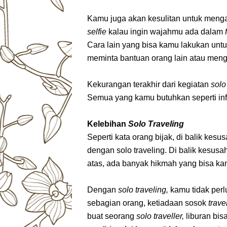
Kamu juga akan kesulitan untuk menga
selfie
kalau ingin wajahmu ada dalam
Cara lain yang bisa kamu lakukan unt
meminta bantuan orang lain atau me
Kekurangan terakhir dari kegiatan
solo
Semua yang kamu butuhkan seperti inf
Kelebihan
Solo Traveling
Seperti kata orang bijak, di balik ke
dengan solo traveling. Di balik kesus
atas, ada banyak hikmah yang bisa kam
Dengan
solo traveling,
kamu tidak perl
sebagian orang, ketiadaan sosok
trav
buat seorang
solo traveller,
liburan bi