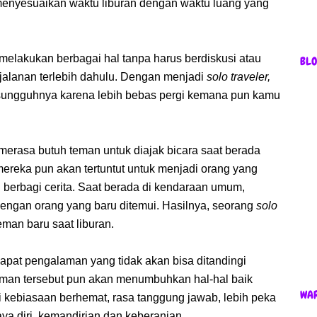
t menyesuaikan waktu liburan dengan waktu luang yang
elakukan berbagai hal tanpa harus berdiskusi atau
BL
jalanan terlebih dahulu. Dengan menjadi
solo traveler,
sungguhnya karena lebih bebas pergi kemana pun kamu
merasa butuh teman untuk diajak bicara saat berada
 mereka pun akan tertuntut untuk menjadi orang yang
 berbagi cerita. Saat berada di kendaraan umum,
dengan orang yang baru ditemui. Hasilnya, seorang
solo
man baru saat liburan.
pat pengalaman yang tidak akan bisa ditandingi
an tersebut pun akan menumbuhkan hal-hal baik
WA
i kebiasaan berhemat, rasa tanggung jawab, lebih peka
aya diri, kemandirian dan keberanian.