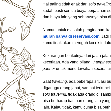
Hal paling tidak enak dari
solo traveli
sudah pasti semua biaya perjalanan s
dan biaya lain yang seharusnya bisa 
Namun untuk masalah penginapan, ka
murah hanya di reservasi.com
.
Jadi 
kamu tidak akan merogoh kocek terlal
Kekurangan berikutnya dari jalan-jalan
keceriaan. Ada yang bilang, ‘
happiness 
partner
untuk menertawakan secara lang
Saat
traveling,
ada beberapa situasi bu
diganggu orang jahat, sampai terkunci 
solo traveling,
tidak ada orang di sam
bisa berharap bantuan orang lain yang a
lain. Kalau tidak, kamu cuma bisa be