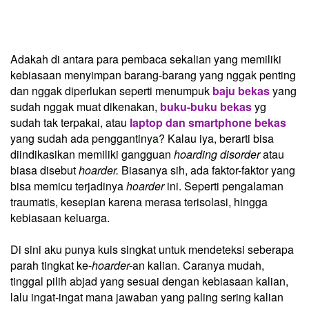
Adakah di antara para pembaca sekalian yang memiliki
kebiasaan menyimpan barang-barang yang nggak penting
dan nggak diperlukan seperti menumpuk
baju bekas
yang
sudah nggak muat dikenakan,
buku-buku bekas
yg
sudah tak terpakai, atau
laptop dan smartphone bekas
yang sudah ada penggantinya? Kalau iya, berarti bisa
diindikasikan memiliki gangguan
hoarding disorder
atau
biasa disebut
hoarder.
Biasanya sih, ada faktor-faktor yang
bisa memicu terjadinya
hoarder
ini. Seperti pengalaman
traumatis, kesepian karena merasa terisolasi, hingga
kebiasaan keluarga.
Di sini aku punya kuis singkat untuk mendeteksi seberapa
parah tingkat ke-
hoarder-
an kalian. Caranya mudah,
tinggal pilih abjad yang sesuai dengan kebiasaan kalian,
lalu ingat-ingat mana jawaban yang paling sering kalian