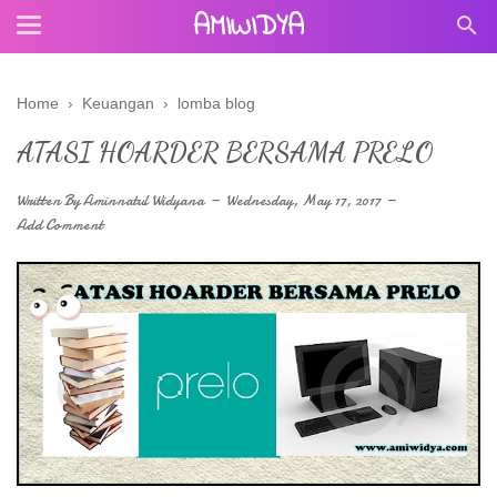
AMIWIDYA
Home
›
Keuangan
›
lomba blog
ATASI HOARDER BERSAMA PRELO
Written By
Aminnatul Widyana
Wednesday, May 17, 2017
Add Comment