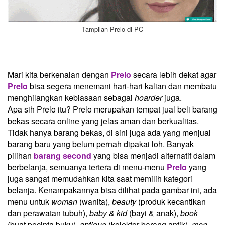
Tampilan Prelo di PC
Mari kita berkenalan dengan
Prelo
secara lebih dekat agar
Prelo
bisa segera menemani hari-hari kalian dan membatu
menghilangkan kebiasaan sebagai
hoarder
juga.
Apa sih Prelo itu? Prelo merupakan tempat jual beli barang
bekas secara online yang jelas aman dan berkualitas.
Tidak hanya barang bekas, di sini juga ada yang menjual
barang baru yang belum pernah dipakai loh. Banyak
pilihan
barang second
yang bisa menjadi alternatif dalam
berbelanja, semuanya tertera di menu-menu
Prelo
yang
juga sangat memudahkan kita saat memilih kategori
belanja.
Kenampakannya bisa dilihat pada gambar ini, ada
menu untuk
woman
(wanita),
beauty
(produk kecantikan
dan perawatan tubuh),
baby & kid
(bayi & anak),
book
(buat pecinta buku),
antique
(kolektor barang antik),
men