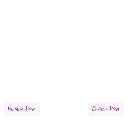
Newer Post
Older Post