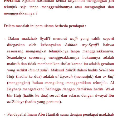
Pertama:
Apakah Rasulullah ketika tasyahhud mengangkat jari
telunjuk saja tanpa menggerakkannya atau mengangkat dan
menggerakkannya ?
Dalam masalah ini para ulama berbeda pendapat :
- Dalam madzhab Syafi'i menurut
wajh
yang sahih seperti
ditegaskan oleh kebanyakan
Ashhab asy-Syafi'i
bahwa
seseorang mengangkat telunjuknya tanpa menggerakkannya.
Seandainya seseorang menggerakkannya hukumnya adalah
makruh dan tidak membatalkan sholat karena itu adalah gerakan
yang sedikit (
'amal qalil
). Maksud
Tahrik
dalam hadits Wa-il bin
Hujr (hadits ke dua) adalah
al Isyarah
(menunjuk) dan
ar-Raf'
(mengangkat) bukan mengulang menggerakkan telunjuk. Al
Bayhaqi mengatakan: Sehingga dengan demikian hadits Wa-il
bin Hujr (hadits ke dua) sesuai dan selaras dengan riwayat Ibn
az-Zubayr (hadits yang pertama).
-
Pendapat al Imam Abu Hanifah sama dengan pendapat madzhab