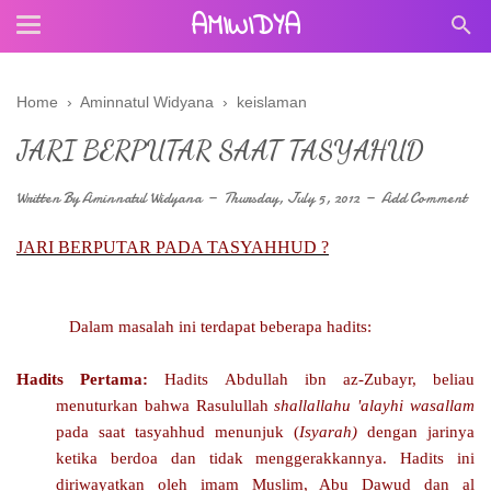
AMIWIDYA
Home
›
Aminnatul Widyana
›
keislaman
JARI BERPUTAR SAAT TASYAHUD
Written By
Aminnatul Widyana
Thursday, July 5, 2012
Add Comment
JARI BERPUTAR PADA TASYAHHUD
?
Dalam masalah ini terdapat beberapa hadits:
Hadits Pertama:
Hadits Abdullah ibn az-Zubayr, beliau
menuturkan bahwa Rasulullah
shallallahu 'alayhi wasallam
pada saat tasyahhud menunjuk (
Isyarah)
dengan jarinya
ketika berdoa dan tidak menggerakkannya. Hadits ini
diriwayatkan oleh imam Muslim, Abu Dawud dan al