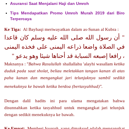
Asuransi Saat Menjalani Haji dan Umroh
Tips Mendapatkan Promo Umroh Murah 2019 dari Biro
Terpercaya
Ke Tiga:
Al Bayhaqi meriwayatkan dalam as-Sunan al Kubra :
" أن رسول الله صلى الله عليه وسلم كان قاعدا
في الصلاة واضعا ذراعه اليمنى على فخذه اليمنى
، رافعا إصبعه السبابة قد أحناها شيئا وهو يدعو "
Maknanya : "
Bahwa Rasulullah
shallallahu 'alayhi wasallam
ketika
duduk pada saat sholat, beliau meletakkan tangan kanan di atas
paha kanan dan mengangkat jari telunjuknya sambil sedikit
menekuknya ke bawah ketika berdoa (bertasyahhud)"
.
Dengan dalil hadits ini para ulama mengatakan bahwa
disunnahkan ketika tasyahhud untuk mengangkat jari telunjuk
dengan sedikit menekuknya ke bawah.
Ke Empat:
Memberi
Isyarah
yang dimaksud adalah mengangkat