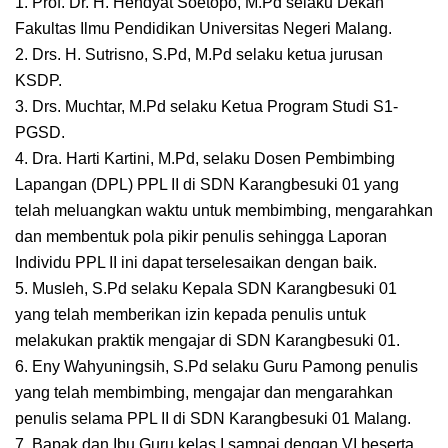
1. Prof. Dr. H. Hendyat Soetopo, M.Pd selaku Dekan
Fakultas Ilmu Pendidikan Universitas Negeri Malang.
2. Drs. H. Sutrisno, S.Pd, M.Pd selaku ketua jurusan
KSDP.
3. Drs. Muchtar, M.Pd selaku Ketua Program Studi S1-
PGSD.
4. Dra. Harti Kartini, M.Pd, selaku Dosen Pembimbing
Lapangan (DPL) PPL II di SDN Karangbesuki 01 yang
telah meluangkan waktu untuk membimbing, mengarahkan
dan membentuk pola pikir penulis sehingga Laporan
Individu PPL II ini dapat terselesaikan dengan baik.
5. Musleh, S.Pd selaku Kepala SDN Karangbesuki 01
yang telah memberikan izin kepada penulis untuk
melakukan praktik mengajar di SDN Karangbesuki 01.
6. Eny Wahyuningsih, S.Pd selaku Guru Pamong penulis
yang telah membimbing, mengajar dan mengarahkan
penulis selama PPL II di SDN Karangbesuki 01 Malang.
7. Bapak dan Ibu Guru kelas I sampai dengan VI beserta